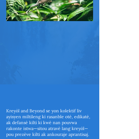
Kreyòl and Beyond se yon kolektif liv
ayisyen miltileng ki rasanble otè, edikatè,
ak defansè kilti ki kwè nan pouvwa
rakonte istwa—sitou atravè lang kreyòl—
pou prezève kilti ak ankouraje aprantisaj.