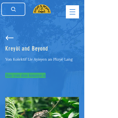
Kreyòl and Beyond
Yon Kolektif Liv Ayisyen an Plizyè Lang
Bay yon don kounye a