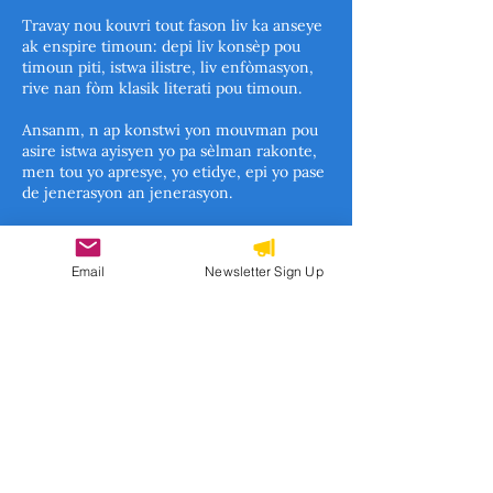
Travay nou kouvri tout fason liv ka anseye
ak enspire timoun: depi liv konsèp pou
timoun piti, istwa ilistre, liv enfòmasyon,
rive nan fòm klasik literati pou timoun.
Ansanm, n ap konstwi yon mouvman pou
asire istwa ayisyen yo pa sèlman rakonte,
men tou yo apresye, yo etidye, epi yo pase
de jenerasyon an jenerasyon.
Email
Newsletter Sign Up
Subscribe to our newsletter 
• Don’t miss out!
Email
*
Join
I want to subscribe to your 