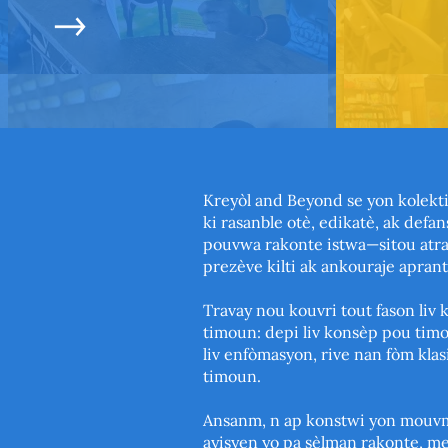
Kreyòl and Beyond se yon kolektif
ki rasanble otè, edikatè, ak defan
pouvwa rakonte istwa—sitou atr
prezève kilti ak ankouraje apranti
Travay nou kouvri tout fason liv 
timoun: depi liv konsèp pou timoun
liv enfòmasyon, rive nan fòm klasi
timoun.
Ansanm, n ap konstwi yon mouvm
ayisyen yo pa sèlman rakonte, me