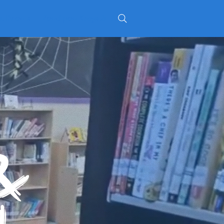
 liv ou a
Zouti pou Kreyatè Liv
&