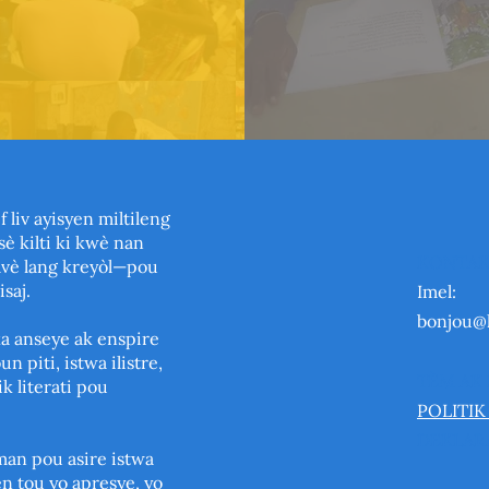
 liv ayisyen miltileng
sè kilti ki kwè nan
KONTAK
avè lang kreyòl—pou
saj.
Imel:
bonjou@
ka anseye ak enspire
 piti, istwa ilistre,
TÈM AK
k literati pou
POLITIK
DEKLARA
an pou asire istwa
n tou yo apresye, yo