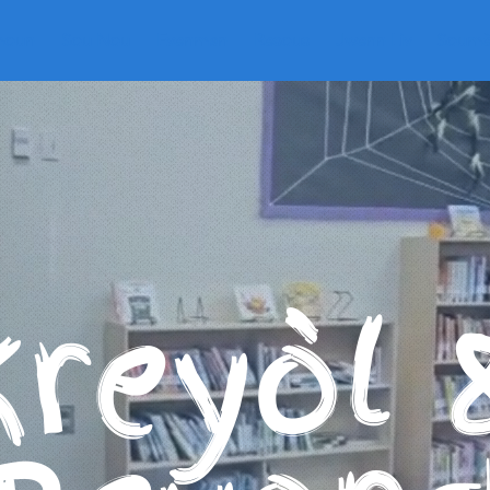
moun
Sou Nou
Evenman
Resous
Jwenn Liv
Soumèt
Kreyòl 