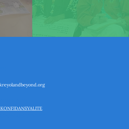
TE
kreyolandbeyond.org
 KONDISYON
 KONFIDANSYALITE
SYON AKSÈSIBILITE