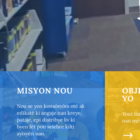
MISYON NOU
OBJ
YO
Nou se yon konsòsyòm otè ak
edikatè ki angaje nan kreye,
Tout ti
pataje, epi distribye liv ki
nan men
byen fèt pou selebre kilti
ayisyèn nan.