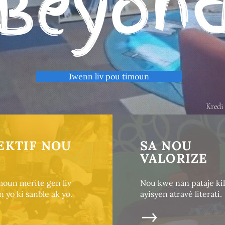
Beyon
Jwenn liv pou timoun
Kredi 
EKTIF NOU
SA NOU
VALORIZE
moun merite gen liv
Nou kwe nan pataje kil
 yo ki sanble ak yo.
ayisyen atravè literati.