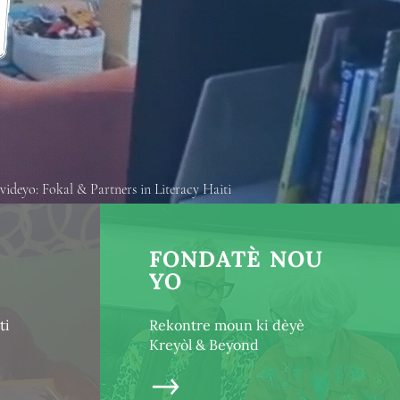
d
videyo: Fokal & Partners in Literacy Haiti
FONDATÈ NOU
YO
ti
Rekontre moun ki dèyè
Kreyòl & Beyond