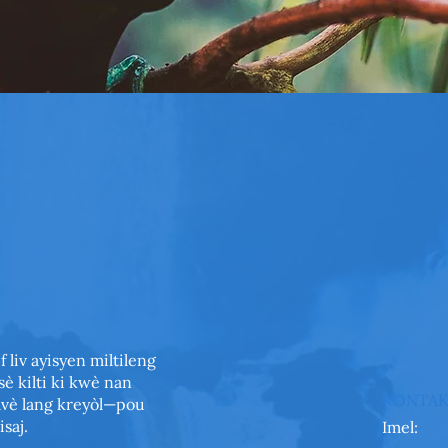
 liv ayisyen miltileng
sè kilti ki kwè nan
KONTAK
avè lang kreyòl—pou
saj.
Imel: