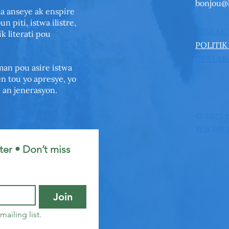
bonjou@
ka anseye ak enspire
 piti, istwa ilistre,
TÈM AK
k literati pou
POLITIK
DEKLARA
an pou asire istwa
n tou yo apresye, yo
n an jenerasyon.
© 2025 p
Wix
bay p
er • Don’t miss 
Join
mailing list.