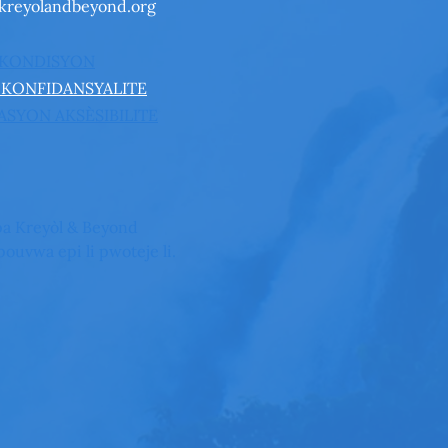
kreyolandbeyond.org
 KONDISYON
 KONFIDANSYALITE
SYON AKSÈSIBILITE
a Kreyòl & Beyond
ouvwa epi li pwoteje li.