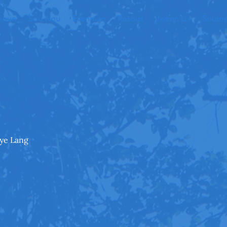
moun
Sou Nou
Evenman
Resous
Jwenn Liv
Soumèt
zye Lang