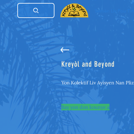
Semèn Liv Pou Ti
Kreyòl and Beyond
Yon Kolektif Liv Ayisyen Nan Pli
Bay yon don kounye a