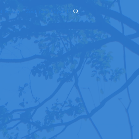
 liv ou a
Zouti pou Kreyatè Liv