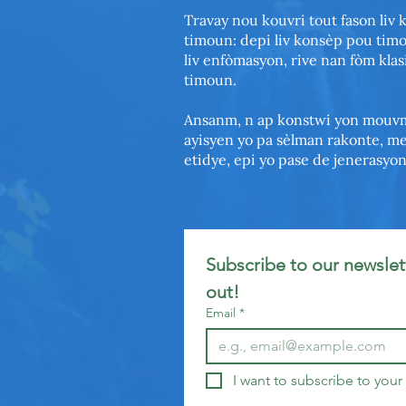
Travay nou kouvri tout fason liv 
timoun: depi liv konsèp pou timoun
liv enfòmasyon, rive nan fòm klasi
timoun.
Ansanm, n ap konstwi yon mouvm
ayisyen yo pa sèlman rakonte, me
etidye, epi yo pase de jenerasyo
Subscribe to our newslett
out!
Email
*
I want to subscribe to your 