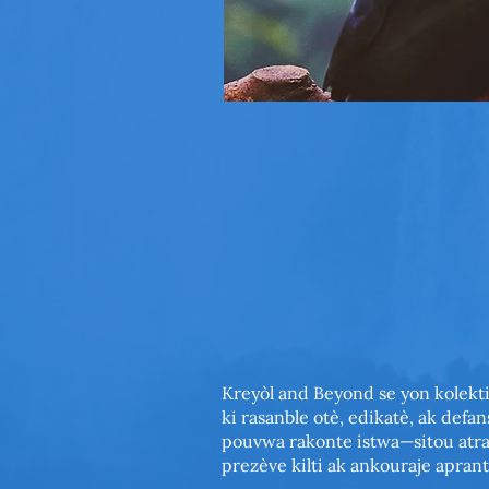
Kreyòl and Beyond se yon kolektif
ki rasanble otè, edikatè, ak defan
pouvwa rakonte istwa—sitou atr
prezève kilti ak ankouraje apranti