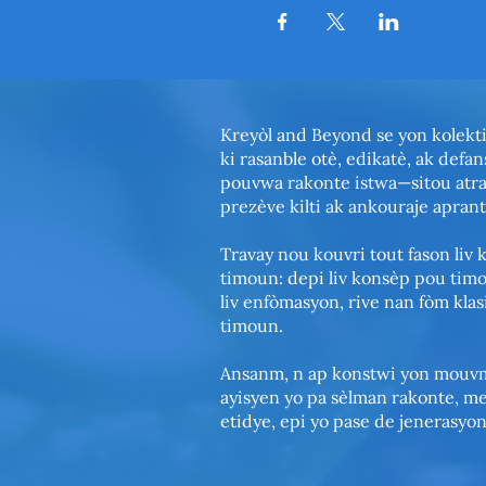
Kreyòl and Beyond se yon kolektif
ki rasanble otè, edikatè, ak defan
pouvwa rakonte istwa—sitou atr
prezève kilti ak ankouraje apranti
Travay nou kouvri tout fason liv 
timoun: depi liv konsèp pou timoun
liv enfòmasyon, rive nan fòm klasi
timoun.
Ansanm, n ap konstwi yon mouvm
ayisyen yo pa sèlman rakonte, me
etidye, epi yo pase de jenerasyo