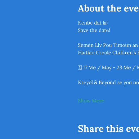
About the eve
Kenbe dat la! 
Save the date!
Semèn Liv Pou Timoun an 
Haitian Creole Children’s
🗓️ 17 Me / May – 23 Me /
Kreyòl & Beyond se yon no
Show More
Share this ev