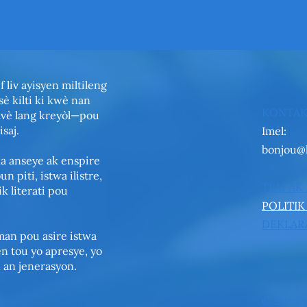
 liv ayisyen miltileng
sè kilti ki kwè nan
KONTAK
avè lang kreyòl—pou
saj.
Imel:
bonjou@
ka anseye ak enspire
 piti, istwa ilistre,
TÈM AK
k literati pou
POLITIK
DEKLARA
an pou asire istwa
n tou yo apresye, yo
n an jenerasyon.
© 2025 p