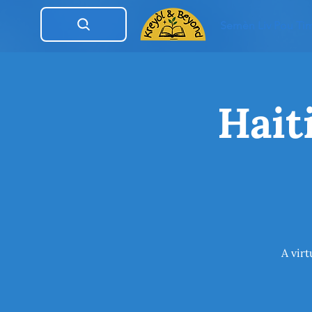
Semèn Liv Pou Ti
Hait
A virt