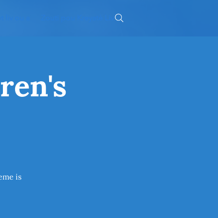
 liv ou a
Zouti pou Kreyatè Liv
ren's
heme is