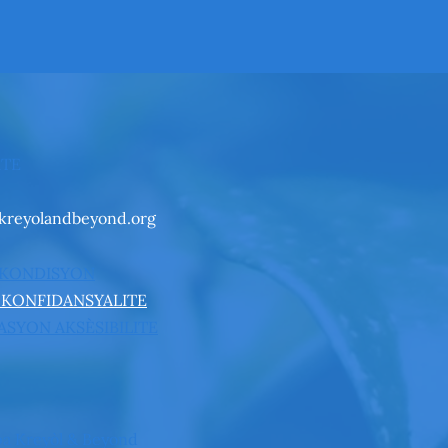
TE
kreyolandbeyond.org
 KONDISYON
 KONFIDANSYALITE
SYON AKSÈSIBILITE
a Kreyòl & Beyond