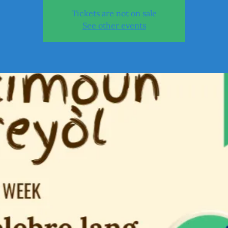
Tickets are not on sale
See other events