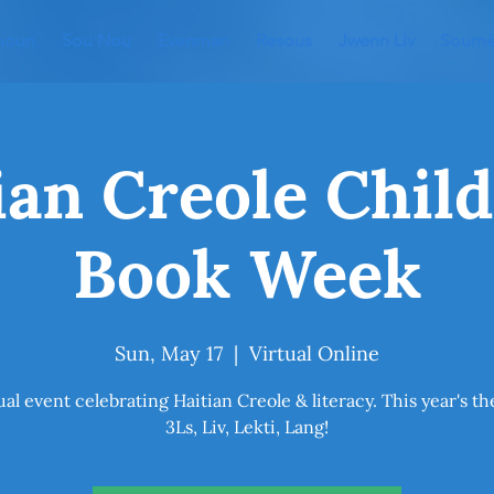
moun
Sou Nou
Evenman
Resous
Jwenn Liv
Soumèt
ian Creole Child
Book Week
Sun, May 17
  |  
Virtual Online
ual event celebrating Haitian Creole & literacy. This year's t
3Ls, Liv, Lekti, Lang!