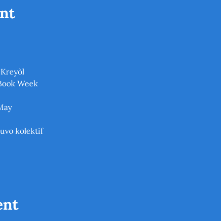
nt
Kreyòl
 Book Week
 May
uvo kolektif
ent